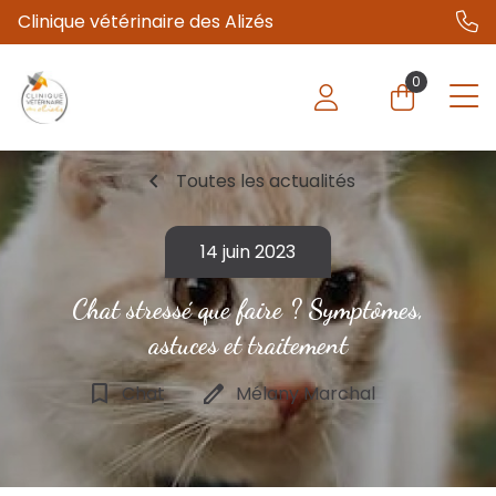
Clinique vétérinaire des Alizés
0
chevron_left
Toutes les actualités
14 juin 2023
Chat stressé que faire ? Symptômes,
astuces et traitement
bookmark_border
edit
Chat
Mélany Marchal