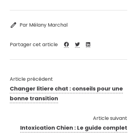
edit
Par Mélany Marchal
Partager cet article
Article précédent
Changer litiere chat : conseils pour une
bonne transition
Article suivant
Intoxication Chien : Le guide complet