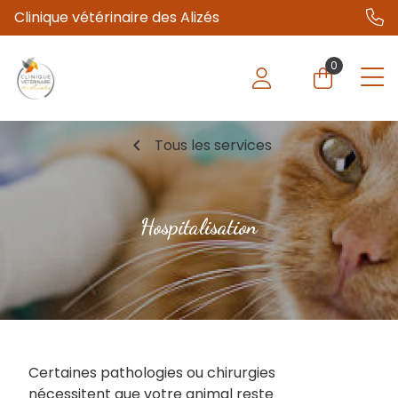
Clinique vétérinaire des Alizés
0
chevron_left
Tous les services
Hospitalisation
Certaines pathologies ou chirurgies
nécessitent que votre animal reste