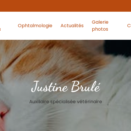
Galerie
Ophtalmologie
Actualités
C
s
photos
Justine Brulé
Auxiliaire spécialisée vétérinaire