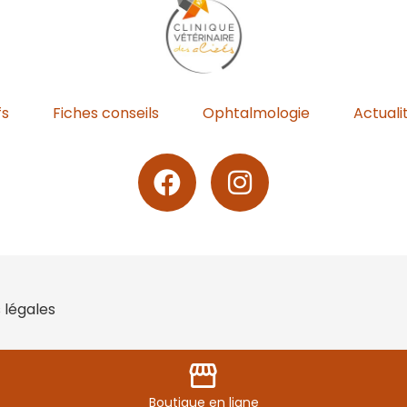
fs
Fiches conseils
Ophtalmologie
Actuali
 légales
storefront
Boutique
en ligne