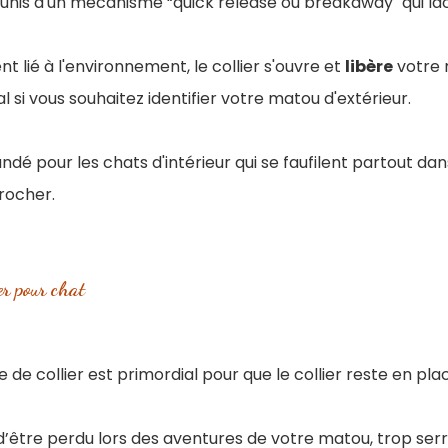
unis d'un mécanisme “quick release ou breakaway" qui lâc
t lié à l'environnement, le collier s'ouvre et
libère
votre 
al si vous souhaitez identifier votre matou d'extérieur.
ndé pour les chats d'intérieur qui se faufilent partout da
rocher.
er pour chat
le de collier est primordial pour que le collier reste en pl
 d’être perdu lors des aventures de votre matou, trop serr