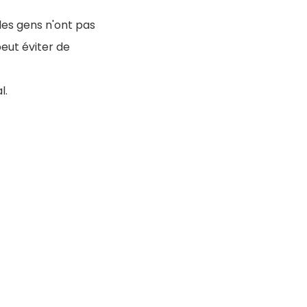
 les gens n'ont pas
eut éviter de
l.