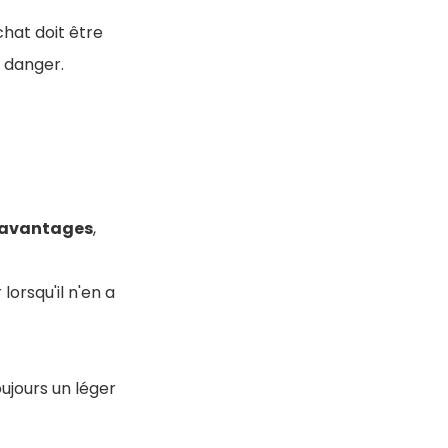
 chat doit être
e danger.
avantages
,
 lorsqu'il n'en a
oujours un léger