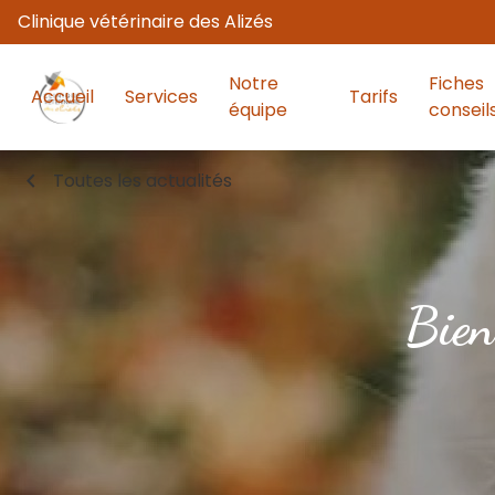
Clinique vétérinaire des Alizés
Notre
Fiches
Accueil
Services
Tarifs
équipe
conseil
chevron_left
Toutes les actualités
Bien