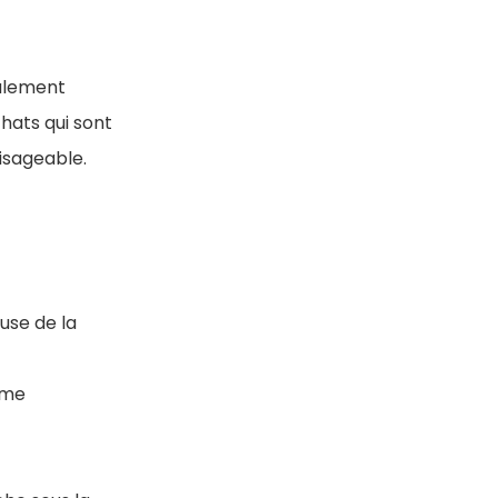
alement
hats qui sont
visageable.
use de la
ème