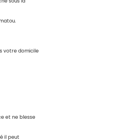
he sous la
matou.
ns votre domicile
ace et ne blesse
é il peut