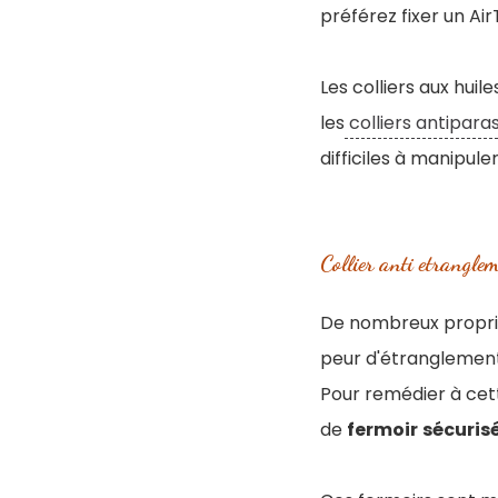
préférez fixer un Air
Les colliers aux huil
les
colliers antiparas
difficiles à manipul
Collier anti etrangle
De nombreux propriét
peur d'étranglement
Pour remédier à cett
de
fermoir
sécuris