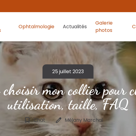
Galerie
Ophtalmologie
Actualités
C
s
photos
25 juillet 2023
 choisir mon collier pour c
utilisation, taille, FAQ
bookmark_border
edit
Chat
Mélany Marchal