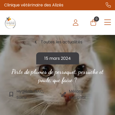
Clinique vétérinaire des Alizés
0
chevron_left
Toutes les actualités
15 mars 2024
Perte de plumes de perroquet, perruche et
poule, que faire ?
Hygiène, NAC,
Mélany
bookmark_border
edit
Soins
Marchal