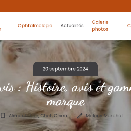
Galerie
Ophtalmologie
Actualités
C
s
photos
20 septembre 2024
vis : Histoire, avis et ga
marque
ookmark_border
edit
Alimentation, Chat, Chien
Mélany Marchal