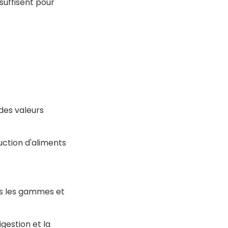
suffisent pour
des valeurs
uction d'aliments
es les gammes et
igestion et la