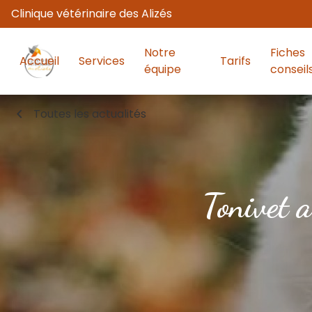
Clinique vétérinaire des Alizés
Notre
Fiches
Accueil
Services
Tarifs
équipe
conseil
chevron_left
Toutes les actualités
Tonivet a
b