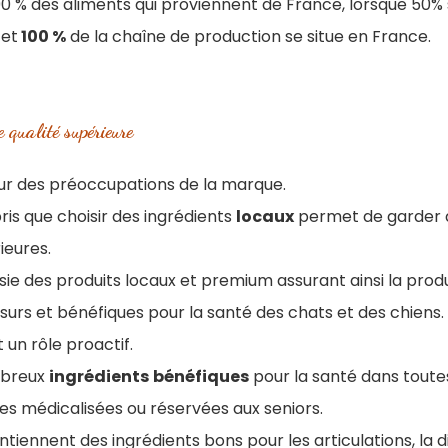
90 % des aliments qui proviennent de France, lorsque 50% 
 et
100 %
de la chaîne de production se situe en France.
 qualité supérieure
œur des préoccupations de la marque.
is que choisir des ingrédients
locaux
permet de garder 
ieures.
isie des produits locaux et premium assurant ainsi la prod
 surs et bénéfiques pour la santé des chats et des chiens.
 un rôle proactif.
mbreux
ingrédients
bénéfiques
pour la santé dans tout
es médicalisées ou réservées aux seniors.
tiennent des ingrédients bons pour les articulations, la d