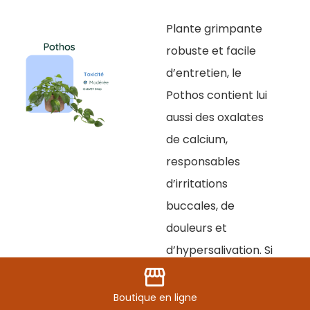
Plante grimpante
robuste et facile
d’entretien, le
Pothos contient lui
aussi des oxalates
de calcium,
responsables
d’irritations
buccales, de
douleurs et
d’hypersalivation. Si
storefront
vous souhaitez en
avoir chez vous, Il
Boutique
en ligne