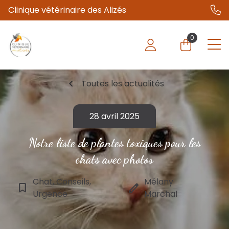
Clinique vétérinaire des Alizés
0
chevron_left
Toutes les actualités
28 avril 2025
Notre liste de ​plantes toxiques pour les
chats avec photos
Chat, Conseils,
Mélany
bookmark_border
edit
Urgence
Marchal