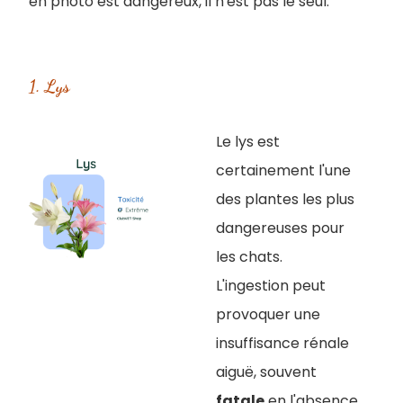
en photo est dangereux, il n'est pas le seul.
1. Lys
Le lys est
certainement l'une
des plantes les plus
dangereuses pour
les chats.
L'ingestion peut
provoquer une
insuffisance rénale
aiguë, souvent
fatale
en l'absence