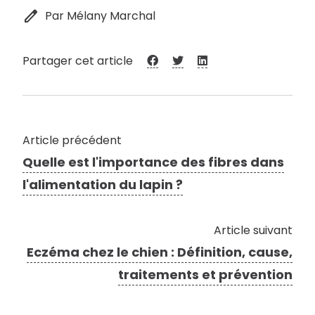
edit
Par Mélany Marchal
Partager cet article
Article précédent
Quelle est l'importance des fibres dans
l'alimentation du lapin ?
Article suivant
Eczéma chez le chien : Définition, cause,
traitements et prévention