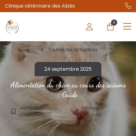
Clinique vétérinaire des Alizés
0
chevron_left
Toutes les actualités
24 septembre 2025
Alimentation du chien au cours des saisons
: Guide
Alimentation,
Mélany
bookmark_border
edit
Chien
Marchal