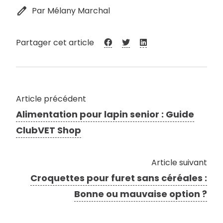
edit
Par Mélany Marchal
Partager cet article
Article précédent
Alimentation pour lapin senior : Guide
ClubVET Shop
Article suivant
Croquettes pour furet sans céréales :
Bonne ou mauvaise option ?