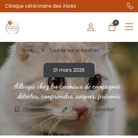
Clinique vétérinaire des Alizés
0
chevron_left
Toutes les actualités
01 mars 2026
Allergie chez les animaux de compagnie :
détecter, comprendre, soigner, prévenir
bookmark_border
edit
Chat, Chien
Juliette Garnodier