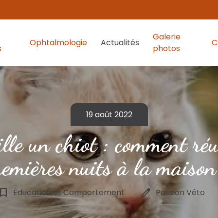
Galerie
Ophtalmologie
Actualités
C
s
photos
19 août 2022
ille un chiot : comment réu
remières nuits à la maison
kmark_border
edit
Éducation et Comportement
Passion Véto