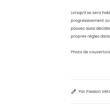
Lorsqu’il se sera ha
progressivement son 
pouvez aussi décider
propres règles dans
Photo de couverture
edit
Par Passion Vét