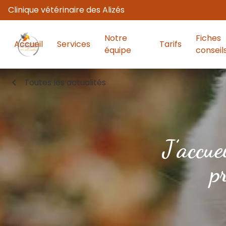
Clinique vétérinaire des Alizés
Notre
Fiches
Accueil
Services
Tarifs
équipe
conseil
chevron_left
Toutes les actualités
J’accue
p
boo