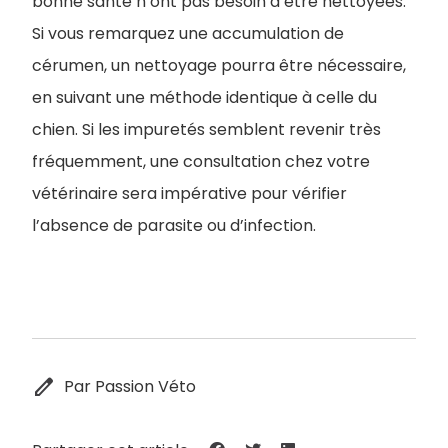
bonne santé n’ont pas besoin d’être nettoyées.
Si vous remarquez une accumulation de
cérumen, un nettoyage pourra être nécessaire,
en suivant une méthode identique à celle du
chien. Si les impuretés semblent revenir très
fréquemment, une consultation chez votre
vétérinaire sera impérative pour vérifier
l’absence de parasite ou d’infection.
edit
Par Passion Véto