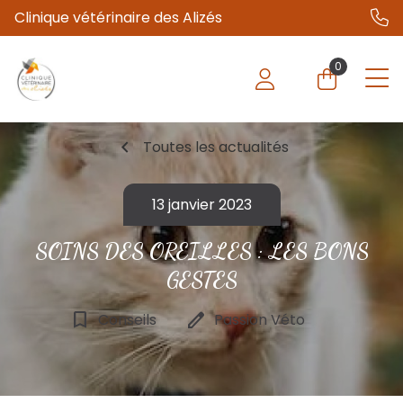
Clinique vétérinaire des Alizés
0
chevron_left
Toutes les actualités
13 janvier 2023
SOINS DES OREILLES : LES BONS
GESTES
bookmark_border
edit
Conseils
Passion Véto