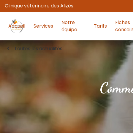
Clinique vétérinaire des Alizés
Notre
Fiches
Accueil
Services
Tarifs
équipe
conseil
chevron_left
Toutes les actualités
Commen