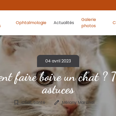
Galerie
Ophtalmologie
Actualités
C
s
photos
04 avril 2023
t faire boire un chat ? T
astuces
bookmark_border
edit
Chat, Santé
Mélany Marchal