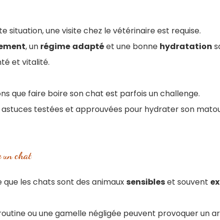
 situation, une visite chez le vétérinaire est requise.
tement
, un
régime
adapté
et une bonne
hydratation
s
é et vitalité.
s que faire boire son chat est parfois un challenge.
astuces testées et approuvées pour hydrater son matou
e un chat
te que les chats sont des animaux
sensibles
et souvent
ex
utine ou une gamelle négligée peuvent provoquer un arr