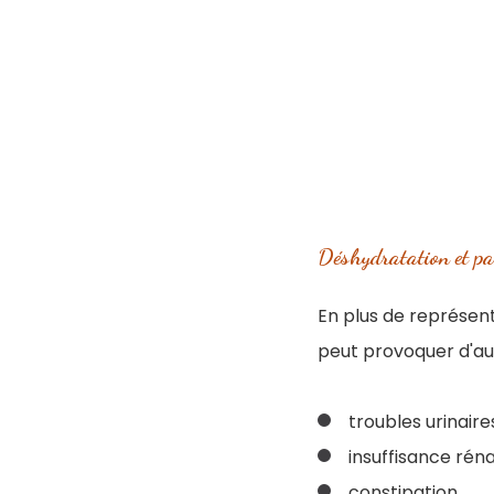
Déshydratation et pa
En plus de représent
peut provoquer d'aut
troubles urinaires
insuffisance réna
constipation.