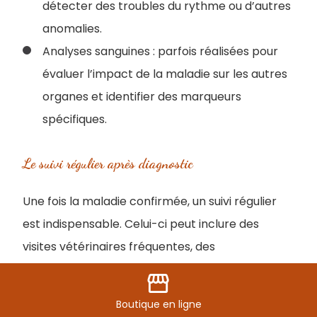
détecter des troubles du rythme ou d’autres
anomalies.
Analyses sanguines : parfois réalisées pour
évaluer l’impact de la maladie sur les autres
organes et identifier des marqueurs
spécifiques.
Le suivi régulier après diagnostic
Une fois la maladie confirmée, un suivi régulier
est indispensable. Celui-ci peut inclure des
visites vétérinaires fréquentes, des
échographies répétées et un ajustement des
storefront
traitements médicamenteux. Ce suivi permet de
Boutique
en ligne
surveiller l’évolution de la maladie, d’adapter les