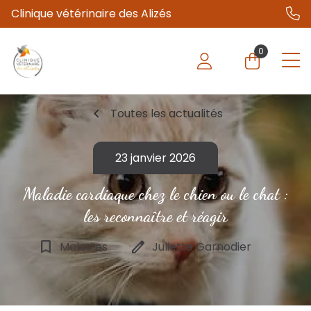
Clinique vétérinaire des Alizés
0
chevron_left
Toutes les actualités
23 janvier 2026
Maladie cardiaque chez le chien ou le chat :
les reconnaître et réagir
bookmark_border
edit
Maladies
Juliette Garnodier