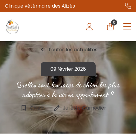
Clinique vétérinaire des Alizés
0
chevron_left
Toutes les actualités
09 février 2026
Quelles sont les races de chien les plus
adaptées à la vie en appartement ?
bookmark_border
edit
Chien
Juliette Garnodier